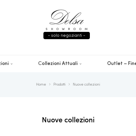
SHOWROOM
- solo negozianti -
ioni
Сollezioni Attuali
Outlet – Fin
Home
Prodotti
Nuove collezioni
Nuove collezioni