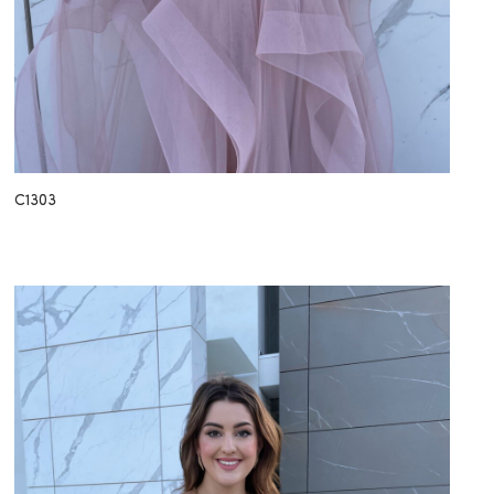
C1303
TREND