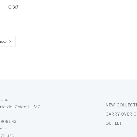
C1317
SIMO
 snc
NEW COLLECT
rte del Chienti – MC
CARRY OVER C
3.906.543
OUTLET
.it
 170 435