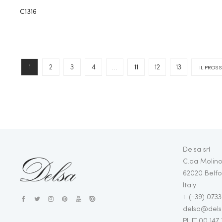
C1316
1
2
3
4
…
11
12
13
IL PROS
Delsa srl
C.da Molino
62020 Belfo
Italy
t. (+39) 073
delsa@delsa
PI: IT 00 147