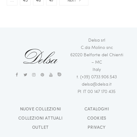
…
45
46
47
NEXT
Delsa srl
C.da Molino snc
62020 Belforte del Chienti
– MC
Italy
t. (+39) 0733.906.543
delsa@delsa.it
PI: IT 00 147 170 435
NUOVE COLLEZIONI
CATALOGHI
СOLLEZIONI ATTUALI
COOKIES
OUTLET
PRIVACY