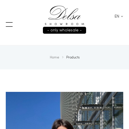
EN
SHOWROOM
- only wholesale -
Home
Products